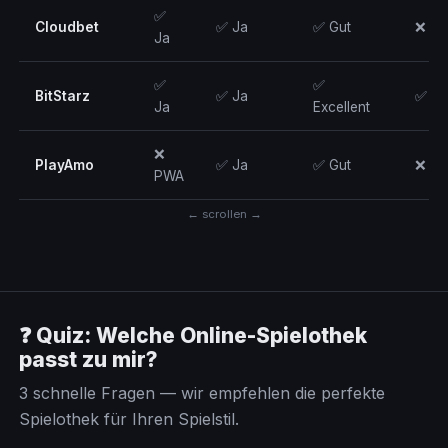
✅
Cloudbet
✅ Ja
✅ Gut
❌ Ne
Ja
✅
✅
BitStarz
✅ Ja
✅ Ja
Ja
Excellent
❌
PlayAmo
✅ Ja
✅ Gut
❌ Ne
PWA
← scrollen →
❓ Quiz: Welche Online-Spielothek
passt zu mir?
3 schnelle Fragen — wir empfehlen die perfekte
Spielothek für Ihren Spielstil.