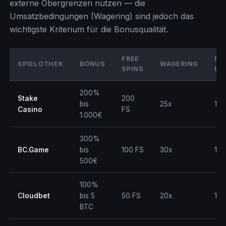
externe Obergrenzen nutzen — die
Umsatzbedingungen (Wagering) sind jedoch das
wichtigste Kriterium für die Bonusqualität.
FREE
MI
SPIELOTHEK
BONUS
WAGERING
SPINS
EI
200%
Stake
200
bis
25x
10
Casino
FS
1.000€
300%
BC.Game
bis
100 FS
30x
15€
500€
100%
Cloudbet
bis 5
50 FS
20x
10
BTC