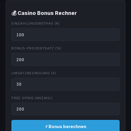
💰 Casino Bonus Rechner
EINZAHLUNGSBETRAG (€)
BONUS-PROZENTSATZ (%)
UMSATZBEDINGUNG (X)
FREE SPINS (ANZAHL)
⚡ Bonus berechnen