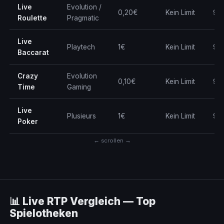
Live
Evolution /
0,20€
Kein Limit
97
Roulette
Pragmatic
Live
Playtech
1€
Kein Limit
98
Baccarat
Crazy
Evolution
0,10€
Kein Limit
96
Time
Gaming
Live
Plusieurs
1€
Kein Limit
97
Poker
← scrollen →
📊 Live RTP Vergleich — Top
Spielotheken