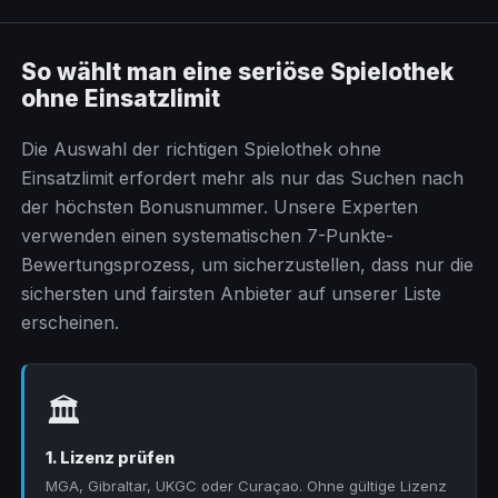
So wählt man eine seriöse Spielothek
ohne Einsatzlimit
Die Auswahl der richtigen Spielothek ohne
Einsatzlimit erfordert mehr als nur das Suchen nach
der höchsten Bonusnummer. Unsere Experten
verwenden einen systematischen 7-Punkte-
Bewertungsprozess, um sicherzustellen, dass nur die
sichersten und fairsten Anbieter auf unserer Liste
erscheinen.
🏛️
1. Lizenz prüfen
MGA, Gibraltar, UKGC oder Curaçao. Ohne gültige Lizenz