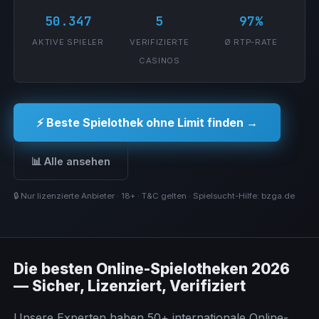
50.347
5
97%
AKTIVE SPIELER
VERIFIZIERTE
Ø RTP-RATE
CASINOS
⚡ Beste Spielothek ohne Limit finden →
📊 Alle ansehen
🔒 Nur lizenzierte Anbieter · 18+ · T&C gelten · Spielsucht-Hilfe:
bzga.de
Die besten Online-Spielotheken 2026
— Sicher, Lizenziert, Verifiziert
Unsere Experten haben 50+ internationale Online-