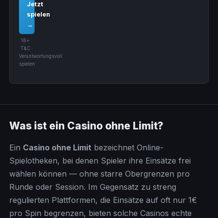
Jetzt
spielen
→
18+ ·
T&C ·
Verantwortungsvoll
spielen
Was ist ein Casino ohne Limit?
Ein
Casino ohne Limit
bezeichnet Online-
Spielotheken, bei denen Spieler ihre Einsätze frei
wählen können — ohne starre Obergrenzen pro
Runde oder Session. Im Gegensatz zu streng
regulierten Plattformen, die Einsätze auf oft nur 1€
pro Spin begrenzen, bieten solche Casinos echte