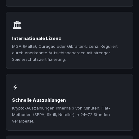
🏛️
Internationale Lizenz
MGA (Malta), Curaçao oder Gibraltar-Lizenz. Reguliert
durch anerkannte Aufsichtsbehörden mit strenger
Spielerschutzzertifizierung.
⚡
Schnelle Auszahlungen
Krypto-Auszahlungen innerhalb von Minuten. Fiat-
Methoden (SEPA, Skrill, Neteller) in 24–72 Stunden
verarbeitet.