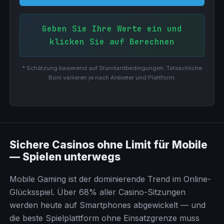
Geben Sie Ihre Werte ein und
klicken Sie auf Berechnen
* Schätzung basierend auf Standardbedingungen. Tatsächliche
Boni variieren je nach Anbieter und Plattform.
Sichere Casinos ohne Limit für Mobile
— Spielen unterwegs
Mobile Gaming ist der dominierende Trend im Online-
Glücksspiel. Über 68% aller Casino-Sitzungen
werden heute auf Smartphones abgewickelt — und
die beste Spielplattform ohne Einsatzgrenze muss