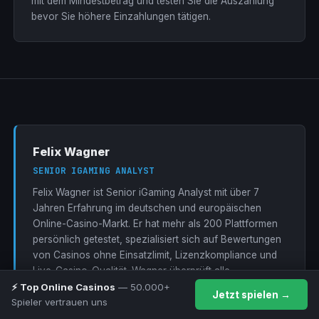
mit dem Mindestbetrag und testen Sie die Auszahlung
bevor Sie höhere Einzahlungen tätigen.
Felix Wagner
SENIOR IGAMING ANALYST
Felix Wagner ist Senior iGaming Analyst mit über 7
Jahren Erfahrung im deutschen und europäischen
Online-Casino-Markt. Er hat mehr als 200 Plattformen
persönlich getestet, spezialisiert sich auf Bewertungen
von Casinos ohne Einsatzlimit, Lizenzkompliance und
Live-Casino-Qualität. Wagner überprüft alle
Empfehlungen monatlich auf Aktualität, testet
⚡ Top Online Casinos
⚡ Top Online Casinos
— 50.000+
Jetzt spielen →
Spieler vertrauen uns
Auszahlungszeiten persönlich und liest regelmäßig
MGA- und Curaçao-Regulierungsberichte.