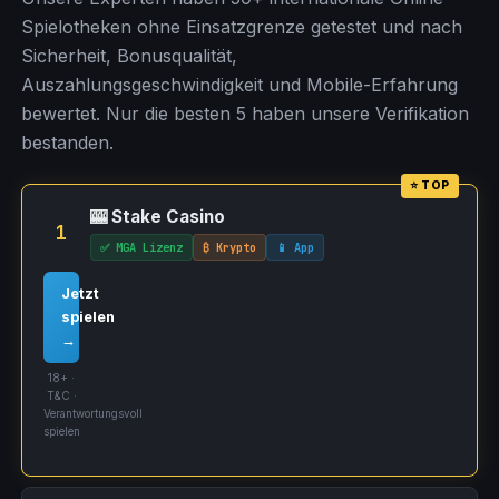
Spielotheken ohne Einsatzgrenze getestet und nach
Sicherheit, Bonusqualität,
Auszahlungsgeschwindigkeit und Mobile-Erfahrung
bewertet. Nur die besten 5 haben unsere Verifikation
bestanden.
🎰 Stake Casino
1
✅ MGA Lizenz
₿ Krypto
📱 App
Jetzt
spielen
→
18+ ·
T&C ·
Verantwortungsvoll
spielen