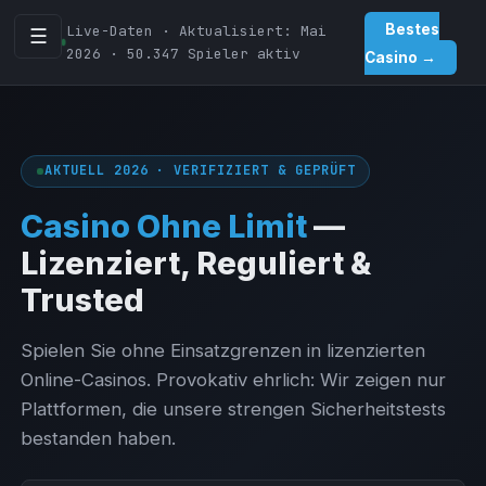
Bestes
Live-Daten · Aktualisiert: Mai
☰
2026 · 50.347 Spieler aktiv
Casino →
AKTUELL 2026 · VERIFIZIERT & GEPRÜFT
Casino Ohne Limit
—
Lizenziert, Reguliert &
Trusted
Spielen Sie ohne Einsatzgrenzen in lizenzierten
Online-Casinos. Provokativ ehrlich: Wir zeigen nur
Plattformen, die unsere strengen Sicherheitstests
bestanden haben.