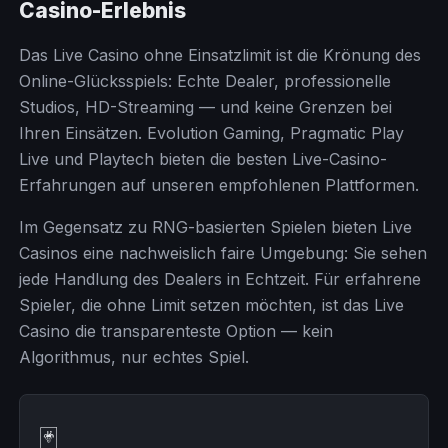
Casino-Erlebnis
Das Live Casino ohne Einsatzlimit ist die Krönung des
Online-Glücksspiels: Echte Dealer, professionelle
Studios, HD-Streaming — und keine Grenzen bei
Ihren Einsätzen. Evolution Gaming, Pragmatic Play
Live und Playtech bieten die besten Live-Casino-
Erfahrungen auf unseren empfohlenen Plattformen.
Im Gegensatz zu RNG-basierten Spielen bieten Live
Casinos eine nachweislich faire Umgebung: Sie sehen
jede Handlung des Dealers in Echtzeit. Für erfahrene
Spieler, die ohne Limit setzen möchten, ist das Live
Casino die transparenteste Option — kein
Algorithmus, nur echtes Spiel.
🃏